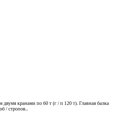
умя кранами по 60 т (г / п 120 т). Главная балка
б / стропов..