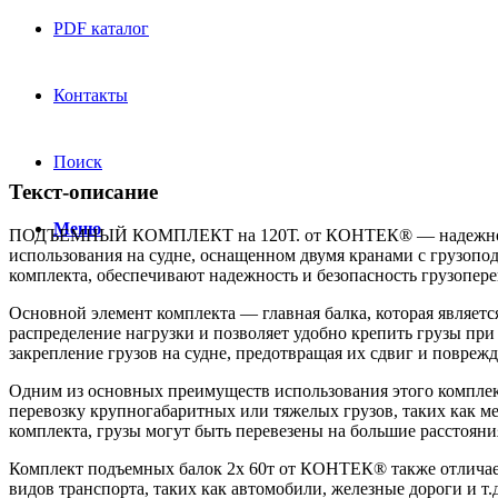
PDF каталог
Контакты
Поиск
Текст-описание
Меню
ПОДЪЕМНЫЙ КОМПЛЕКТ на 120Т. от КОНТЕК® — надежное обору
использования на судне, оснащенном двумя кранами с грузопо
комплекта, обеспечивают надежность и безопасность грузопере
Основной элемент комплекта — главная балка, которая являет
распределение нагрузки и позволяет удобно крепить грузы пр
закрепление грузов на судне, предотвращая их сдвиг и поврежд
Одним из основных преимуществ использования этого комплект
перевозку крупногабаритных или тяжелых грузов, таких как 
комплекта, грузы могут быть перевезены на большие расстояни
Комплект подъемных балок 2x 60т от КОНТЕК® также отличаетс
видов транспорта, таких как автомобили, железные дороги и т.