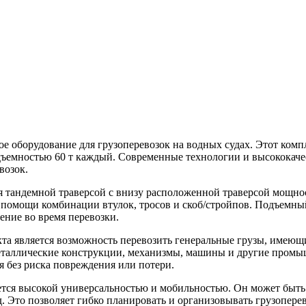
дование для грузоперевозок на водных судах. Этот комплект
дъемностью 60 т каждый. Современные технологии и высококаче
возок.
ся тандемной траверсой с внизу расположенной траверсой мощнос
и помощи комбинации втулок, тросов и скоб/стройпов. Подъемн
ение во время перевозки.
а является возможность перевозить генеральные грузы, имеющи
металлические конструкции, механизмы, машины и другие промы
я без риска повреждения или потери.
я высокой универсальностью и мобильностью. Он может быть ус
д. Это позволяет гибко планировать и организовывать грузопере