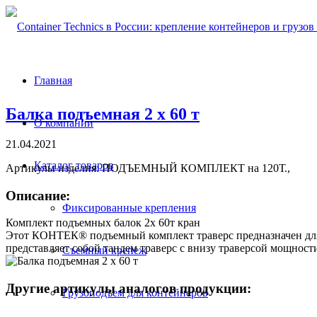
Главная
Балка подъемная 2 x 60 т
О компании
21.04.2021
Каталог товаров
Артикулы изделия: ПОДЪЕМНЫЙ КОМПЛЕКТ на 120Т.,
Описание:
Фиксированные крепления
Комплект подъемных балок 2x 60т кран
Этот КОНТЕК® подъемный комплект траверс предназначен для ис
представляет собой тандем траверс с внизу траверсой мощности 
Съемный крепеж
Другие артикулы аналогов продукции:
Грузоподъем для контейнеров