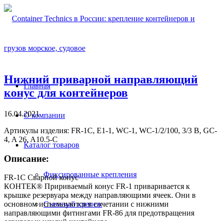
Нижний приварной направляющий
Главная
конус для контейнеров
16.04.2021
О компании
Артикулы изделия: FR-1C, E1-1, WC-1, WC-1/2/100, 3/3 B, GC-
4, A 26, A10.5-C
Каталог товаров
Описание:
Фиксированные крепления
FR-1C Сварной конус
КОНТЕК® Пририваемый конус FR-1 приваривается к
крышке резервуара между направляющими ячеек. Они в
Съемный крепеж
основном используются в сочетании с нижними
направляющими фитингами FR-86 для предотвращения